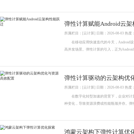
弹性计算赋能Android云
所属栏目：[云计算] 日期：2026-08-03 热度
在移动应用快速迭代的今天，Android
高并发场景。弹性计算的引入，正为Andr
弹性计算驱动的云架构优
所属栏目：[云计算] 日期：2026-08-03 热度
在数字化转型加速的背景下，企业对计算
种变化，导致资源浪费或性能瓶颈并存。弹
鸿蒙云架构下弹性计算优