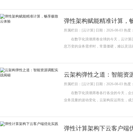
弹性架构赋能精准计算，
所属栏目：[云计算] 日期：2026-08-03 热度
在数字化浪潮席卷全球的今天，云计算已
息万变的业务需求时，常显僵硬，难以灵活
云架构弹性之道：智能资
所属栏目：[云计算] 日期：2026-08-03 热度
在数字化浪潮席卷各行各业的今天，企业对
业务流量的波动变化，云架构应运而生，成
弹性计算架构下云客户端