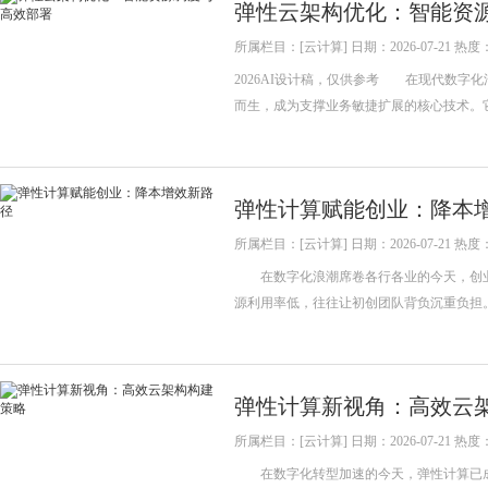
弹性云架构优化：智能资
所属栏目：[云计算] 日期：2026-07-21 热度
2026AI设计稿，仅供参考 在现代数字
而生，成为支撑业务敏捷扩展的核心技术。
弹性计算赋能创业：降本
所属栏目：[云计算] 日期：2026-07-21 热度
在数字化浪潮席卷各行各业的今天，创业
源利用率低，往往让初创团队背负沉重负担
弹性计算新视角：高效云
所属栏目：[云计算] 日期：2026-07-21 热度
在数字化转型加速的今天，弹性计算已成为