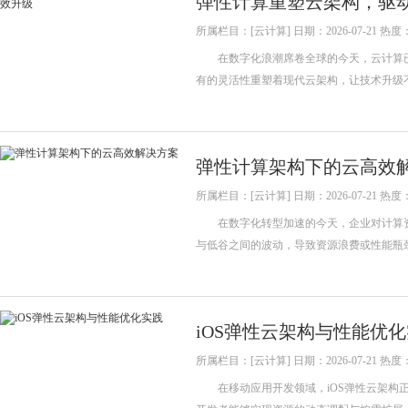
弹性计算重塑云架构，驱
所属栏目：[云计算] 日期：2026-07-21 热度
在数字化浪潮席卷全球的今天，云计算已
有的灵活性重塑着现代云架构，让技术升级
弹性计算架构下的云高效
所属栏目：[云计算] 日期：2026-07-21 热度
在数字化转型加速的今天，企业对计算资
与低谷之间的波动，导致资源浪费或性能瓶
iOS弹性云架构与性能优
所属栏目：[云计算] 日期：2026-07-21 热度
在移动应用开发领域，iOS弹性云架构正