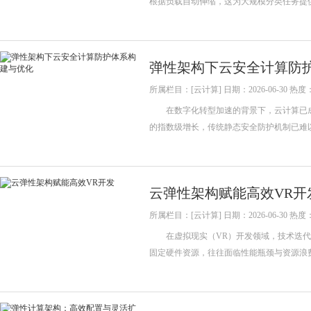
根据负载自动伸缩，这为大规模分类任务提
弹性架构下云安全计算防
所属栏目：[云计算] 日期：2026-06-30 热度
在数字化转型加速的背景下，云计算已成
的指数级增长，传统静态安全防护机制已难
云弹性架构赋能高效VR开
所属栏目：[云计算] 日期：2026-06-30 热度
在虚拟现实（VR）开发领域，技术迭代
固定硬件资源，往往面临性能瓶颈与资源浪