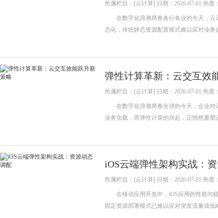
所属栏目：[云计算] 日期：2026-07-01 热度
在数字化浪潮席卷各行各业的今天，云计
态化，传统静态资源配置模式难以应对业务
弹性计算革新：云交互效
所属栏目：[云计算] 日期：2026-07-01 热度
在数字化浪潮席卷全球的今天，企业对计
业务负载，而弹性计算的兴起，正悄然重塑
iOS云端弹性架构实战：
所属栏目：[云计算] 日期：2026-07-01 热度
在移动应用开发中，iOS应用的性能与稳
固定资源部署模式已难以应对突发流量或低