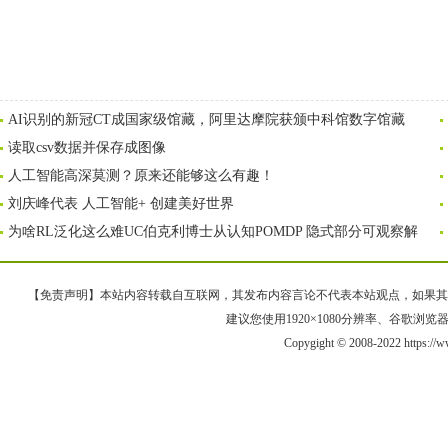
AI识别的新冠CT成国家级馆藏，阿里达摩院获颁中科馆数字馆藏
读取csv数据并保存成图像
人工智能高深莫测？原来还能够这么有趣！
刘庆峰代表 人工智能+ 创建美好世界
为啥RL泛化这么难UC伯克利博士从认知POMDP 隐式部分可观察解
【免责声明】本站内容转载自互联网，其发布内容言论不代表本站观点，如果其链接、
建议您使用1920×1080分辨率、谷歌浏览器Goo
Copygight © 2008-2022 https:/