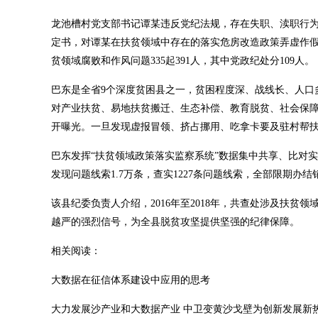
龙池槽村党支部书记谭某违反党纪法规，存在失职、渎职行为，
定书，对谭某在扶贫领域中存在的落实危房改造政策弄虚作假、
贫领域腐败和作风问题335起391人，其中党政纪处分109人。
巴东是全省9个深度贫困县之一，贫困程度深、战线长、人口
对产业扶贫、易地扶贫搬迁、生态补偿、教育脱贫、社会保
开曝光。一旦发现虚报冒领、挤占挪用、吃拿卡要及驻村帮
巴东发挥“扶贫领域政策落实监察系统”数据集中共享、比对实
发现问题线索1.7万条，查实1227条问题线索，全部限期办结
该县纪委负责人介绍，2016年至2018年，共查处涉及扶贫领
越严的强烈信号，为全县脱贫攻坚提供坚强的纪律保障。
相关阅读：
大数据在征信体系建设中应用的思考
大力发展沙产业和大数据产业 中卫变黄沙戈壁为创新发展