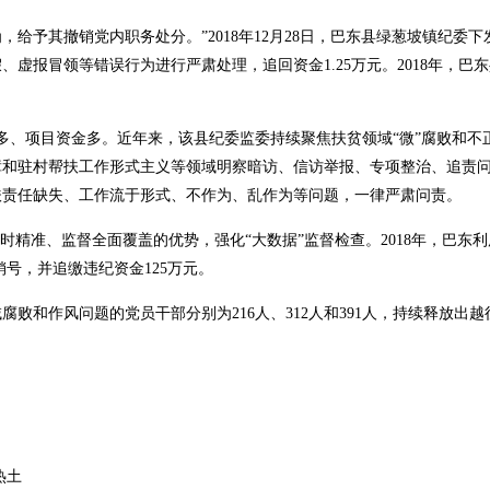
给予其撤销党内职务处分。”2018年12月28日，巴东县绿葱坡镇纪委下
虚报冒领等错误行为进行严肃处理，追回资金1.25万元。2018年，巴
多、项目资金多。近年来，该县纪委监委持续聚焦扶贫领域“微”腐败和不
障和驻村帮扶工作形式主义等领域明察暗访、信访举报、专项整治、追责
扶责任缺失、工作流于形式、不作为、乱作为等问题，一律严肃问责。
时精准、监督全面覆盖的优势，强化“大数据”监督检查。2018年，巴东
销号，并追缴违纪资金125万元。
域腐败和作风问题的党员干部分别为216人、312人和391人，持续释放出
新热土