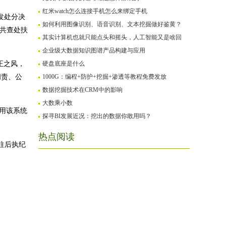
红米watch怎么连接手机怎么来绑定手机
发处分决
如何利用图像识别、语音识别、文本挖掘做好鉴黄？
东共查处扶
其实计算机也就只能点头和摇头，人工智能又是啥回
企业级大数据知识图谱产品构建与应用
正之风，
硬盘底座是什么
问责、公
1000G：编程+防护+挖掘+渗透等教程免费发放
数据挖掘技术在CRM中的影响
大数乘小数
利用该系统
探寻BI发展近况：挖出的数据你敢用吗？
热点阅读
越往后执纪