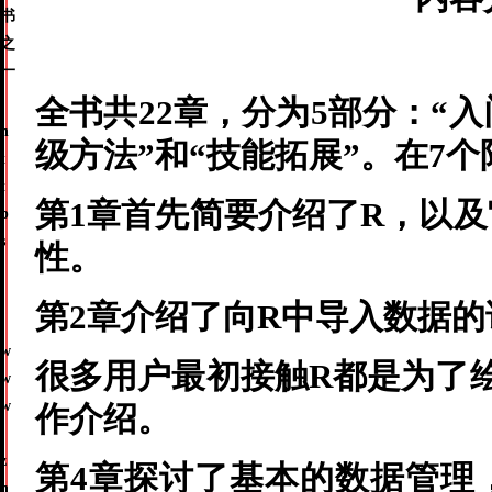
全书共
22章，分为
5部分：“入
h
级方法”和“技能拓展”。在
7
t
t
第1章首先简要介绍了R，以
p
s
性。
:
/
第2章介绍了向R中导入数据
/
w
很多用户最初接触R都是为了
w
w
作介绍。
.
z
第4章探讨了基本的数据管理
h