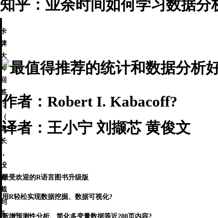
知乎：业余时间如何学习数据分
卡
牌
大
师
回
答
作者：Robert I. Kabacoff?
：
（
译者：王小宁 刘撷芯 黄俊文
太
长
，
没
有
最受欢迎的R语言图书升级版
截
用R轻松实现数据挖掘、数据可视化?
到
头
新增预测性分析、简化多变量数据等近200页内容?