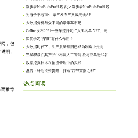
漫步者NeoBudsPro延迟多少 漫步者NeoBudsPro延迟
为电子书包而生 华三发布三叉戟无线AP
大数据分析与众不同的豪华车市场
Collins发布2021一整年流行词汇入围名单 NFT、元
深度学习“深度”有什么作用？
联网，包
大数据时代下，生产质量预测已成为制造业走向
比透明。
三星积极在其产品中布局人工智能 欲与亚马逊和谷
数据挖掘技术在物流管理中的实践
盘石：计划投资贵阳，打造“西部直播之都”
热点阅读
录而推荐