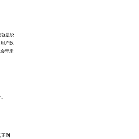
也就是说
的用户数
就会带来
全。
真正到