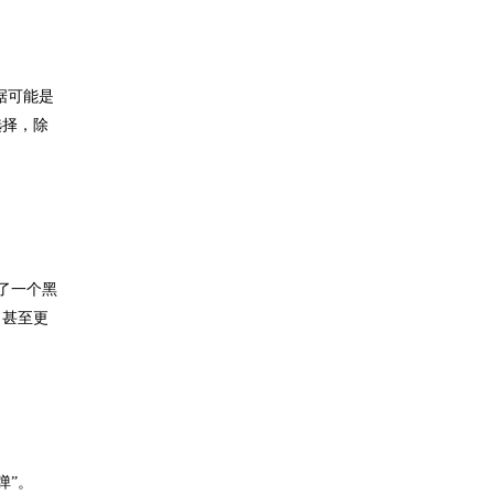
据可能是
选择，除
了一个黑
，甚至更
弹”。