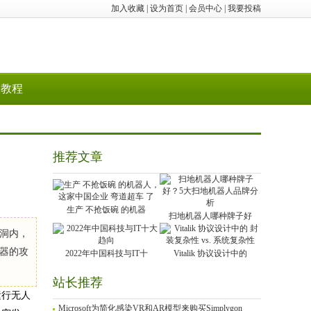
加入收藏
|
设为首页
|
会员中心
|
我要投稿
教程
推荐文章
生产 不抢饭碗 的机器
扫地机器人哪种牌子好
于洞内，
器的攻
2022年中国科技与IT十
Vitalik 协议设计中的
站长推荐
运行无人
Microsoft为简化感染VR和AR模型来购买Simplygon