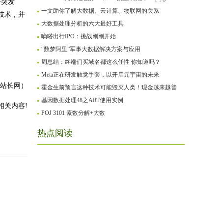
争突发
一文助你了解大数据、云计算、物联网的关系
技术，并
大数据处理分析的六大最好工具
嘀嗒出行IPO：挑战刚刚开始
“数梦阿里”军事大数据解决方案与应用
周总结：终端们买域名都这么任性 你知道吗？
Meta正在研发触觉手套，以开启元宇宙的未来
站长网）
霍金生前预言这种技术可能毁灭人类！现金越来越普
基因数据处理48之ART使用实例
相关内容!
POJ 3101 素数分解+大数
热点阅读