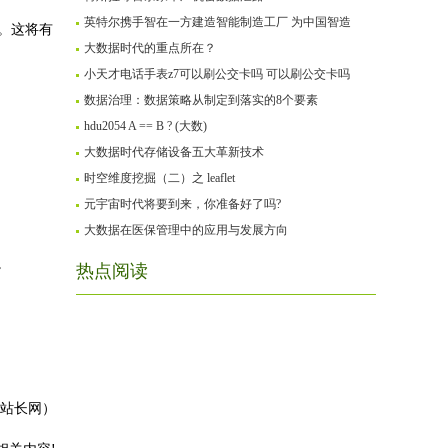
英特尔携手智在一方建造智能制造工厂 为中国智造
。这将有
大数据时代的重点所在？
小天才电话手表z7可以刷公交卡吗 可以刷公交卡吗
数据治理：数据策略从制定到落实的8个要素
hdu2054 A == B ? (大数)
大数据时代存储设备五大革新技术
时空维度挖掘（二）之 leaflet
元宇宙时代将要到来，你准备好了吗?
大数据在医保管理中的应用与发展方向
。
热点阅读
站长网）